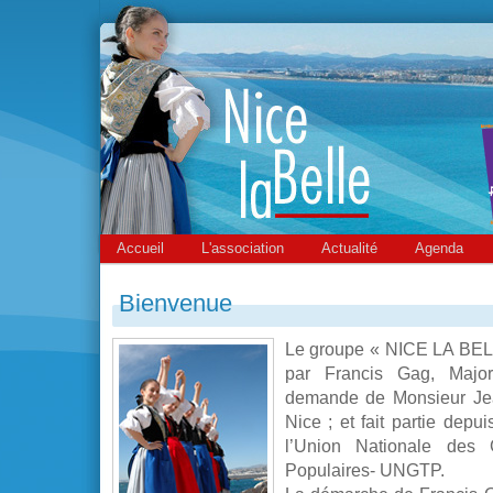
Accueil
L'association
Actualité
Agenda
Bienvenue
Le groupe « NICE LA BELL
par Francis Gag, Major
demande de Monsieur J
Nice ; et fait partie depu
l’Union Nationale des 
Populaires- UNGTP.