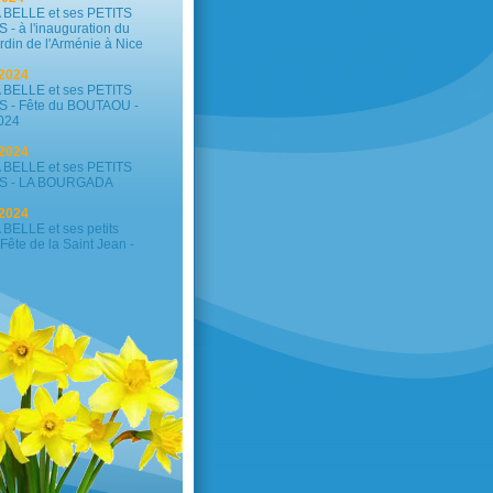
ELLE et ses PETITS
 à l'inauguration du
rdin de l'Arménie à Nice
2024
ELLE et ses PETITS
- Fête du BOUTAOU -
024
2024
ELLE et ses PETITS
 - LA BOURGADA
2024
ELLE et ses petits
Fête de la Saint Jean -
 2024
ELLE - FESTIVAL "LA
COISE 2025" ÉDITION 2
 2024
utour de la culture
La Salade Niçoise
 2024
BELLE - CÉLÉBRATION
AGE À EZE VILLAGE
t 2024
BELLE - FÊTE DE SAINT