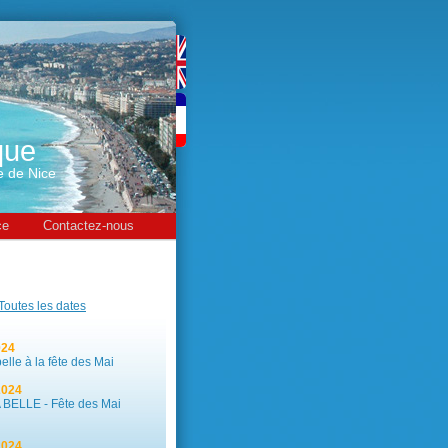
que
le de Nice
ce
Contactez-nous
Toutes les dates
24
lle à la fête des Mai
024
ELLE - Fête des Mai
024