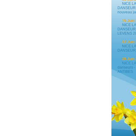
NICE LA B
DANSEURS -
nouveau ja
15 Juin 
NICE LA B
DANSEURS 
LEVENS 2
22 Juin 
NICE LA B
DANSEURS
29 Juin 
NICE LA B
danseurs - 
ANTIBES
1 Juillet
NICE LA B
SALADE NI
3 Juillet
Festival a
Niçoise - 
6 Juillet
NICE LA 
D'UN MARI
14 Juille
NICE LA 