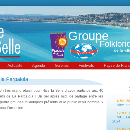
Groupe
Folklori
de la vil
Actualité
Agenda
Galeries
Festivals
Payse de Fran
la Parpaiola
Un très grand plaisir pour Nice la Belle d’avoir participé aux 40
ans de La Parpaïola ! Un bel après midi de partage entre les
4 Mai 20
quatre groupes folkloriques présents et le public venu nombreux
Nice la be
pour l’occasion.
12 Mai 2
NICE LA B
2024
16 Mai 2