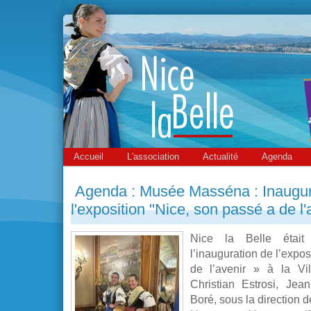
Accueil
L'association
Actualité
Agenda
Agenda : Musée Masséna : Inaugur
l'exposition "Nice, son passé a de l'
Nice la Belle était
l’inauguration de l’expos
de l’avenir » à la Vi
Christian Estrosi, Jea
Boré, sous la direction 